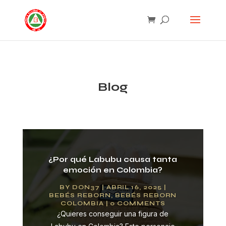
Blog
¿Por qué Labubu causa tanta
emoción en Colombia?
BY
DON37
|
ABRIL 16, 2025
|
BEBÉS REBORN
,
BEBÉS REBORN
COLOMBIA
| 0 COMMENTS
¿Quieres conseguir una figura de