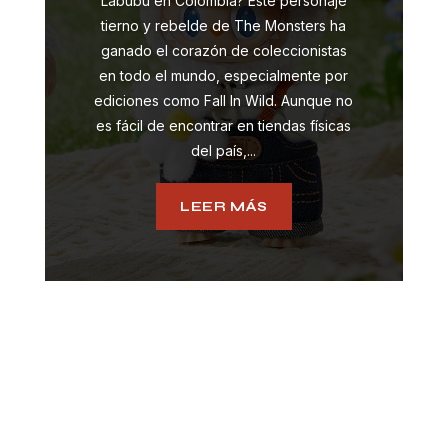
Labubu en Colombia? Este personaje
tierno y rebelde de The Monsters ha
ganado el corazón de coleccionistas
en todo el mundo, especialmente por
ediciones como Fall In Wild. Aunque no
es fácil de encontrar en tiendas físicas
del país,...
LEER MÁS